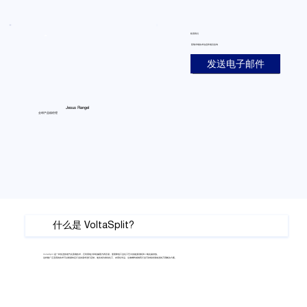
Γ
联系我们
获取详细技术信息和项目咨询
发送电子邮件
Jesus Rangel
全球产品线经理
什么是 VoltaSplit?
​VoltaSplit 是一种先进的电气化蒸馏技术，它利用电力和机械蒸汽再压缩，显著降低工业化工艺中的能源消耗和二氧化碳排放。
这种能广泛适用的技术可以根据特定行业的需求进行定制，使其成为推动化工、农用化学品、生物燃料或制药行业可持续发展改进的万用解决方案。