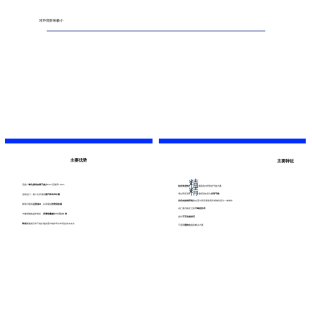
对环境影响极小
主要优势
主要特征
精
直接二
氧化碳排放量可减少
50%至最高100%
精
结合先进的
馏系統与理想的节能方案
透过再压缩
馏塔顶热蒸汽
实现节能
连续运行，极小化所需的
蒸汽和冷却水量
优化的控制系统
整合蒸汽再压缩装置和精馏装置为一体操作
降低可观的
运营成本
，从而缩短
投资回收期
在行业內验证过的
可靠的技术
与使用电热锅炉相比，
所需电量减少 5 到 20 倍
提供
工艺性能保证
降低
新建项目和产能扩建的蒸汽锅炉和冷却塔的资本支出
可适用
模块化
撬装解决方案