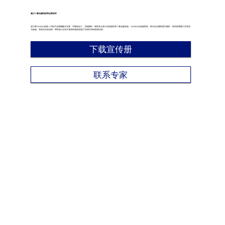
减少二氧化碳排放和运营成本
苏尔寿VoltaSplit是新一代电气化精馏解决方案，可降低化工、生物燃料、制药等众多行业的能耗和二氧化碳排放。VoltaSplit以电能取热，取代化石燃料蒸汽锅炉，将传统精馏工艺转变
为低碳、高性价比的流程，帮助各行业在不影响性能的前提下实现可持续发展目标。
下载宣传册
联系专家