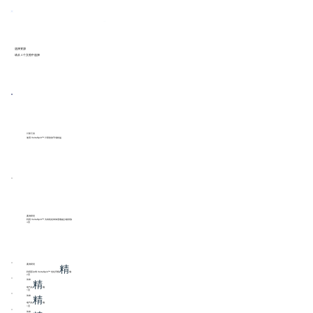
选择资源
请从 4 个文档中选择
计算工具
使用 VoltaSplit™ 计算您的节省收益
案例研究
利用 VoltaSplit™ 为有机硅单体蒸馏减少碳排放
4页
精
案例研究
利用苏尔寿 VoltaSplit™ 优化甲醇
馏
2页
精
传单
电气化
馏
1页
精
传单
电气化
馏
1页
传单