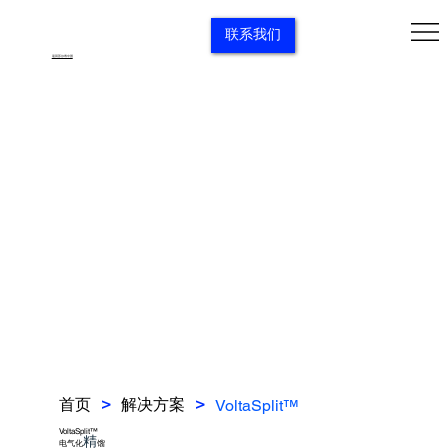
联系我们
返回苏尔寿中国
首页
解决方案
VoltaSplit™
>
>
VoltaSplit™
精
电气化
馏