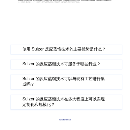
在化学领域，许多反应都受平衡限制。为了促进这类化合物的生产，必须去除反应副产物，使平衡向产物方向移动。反应蒸馏将蒸馏和化学反应结合在一个装置中。苏尔寿的反应蒸馏以其针对特种酯类、其水解和缩醛化反应的优化解决方案而闻
名。针对某些应用，苏尔寿提供 Katapak™ 作为高级填料，用于同时去除反应物和副产物，从而提高生产率、纯度和能源效率，同时降低维护成本和废物排放。
使用 Sulzer 反应蒸馏技术的主要优势是什么？
Sulzer 的反应蒸馏技术可服务于哪些行业？
Sulzer 的反应蒸馏技术可以与现有工艺进行集
成吗？
Sulzer 的反应蒸馏技术在多大程度上可以实现
定制化和规模化？
我们服务的行业