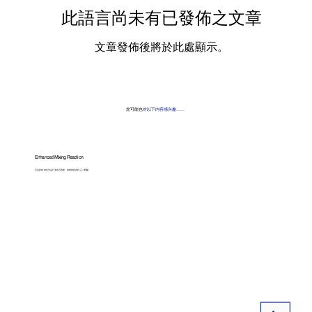
此語言尚未有已發佈之文章
文章發佈後將於此處顯示。
您可能也
对以下内容感兴趣……
Enhanced Mixing Reaction
石油和特种化学品行业的乙醇胺、特种胺和各种乙二醇醚