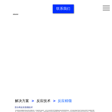
联系我们
返回苏尔寿中国
解决方案
反应技术
反应精馏
>
>
苏尔寿反应蒸馏技术​
苏尔寿的反应精馏技术将反应和分离整合到一个高效的单元操作中。该方法尤其适用于受平衡限制反应转化率的挥发性组分，其中连续去除副产物对于提高转化率和产品质量至关重
要。凭借在反应器设计和分离方面的专业知识，苏尔寿为酯化、水解和缩醛化反应提供完整的解决方案。我们专有的Katapak™催化填料可在分离时实现反应的同步进行，从而提高生