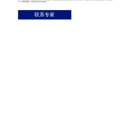
产率、纯度和能源效率，同时降低资本支出和运营成本。
联系专家