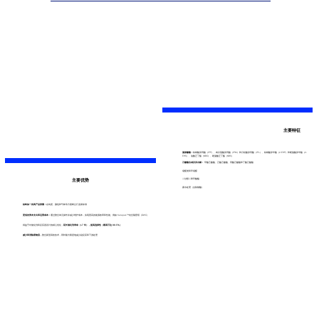
主要特征
脂肪酸酯：
棕榈酸异丙酯（IPP）、肉豆蔻酸异丙酯（IPM）和月桂酸异丙酯（IPL）、棕榈酸异辛酯（2-EHP）和硬脂酸异辛酯（2-
EHS）、油酸正丁酯（NBO）、硬脂酸正丁酯（NBS）
乙酸酯合成及其水解：
甲酸乙酸酯、乙酸乙酸酯、丙酸乙酸酯和丁酸乙酸酯
缩醛类和甲缩醛
主要优势
二甘醇二苯甲酸酯
废水处理（去除羧酸）
始终如一的高产品质量：
在纯度、颜色和气味等方面树立行业新标准
更低的资本支出和运营成本：
通过整合单元操作并减少维护成本，实现更高的能源效率和性能。例如 Katapak™结合隔壁塔（DWC）
得益于对催化剂和反应器设计的精心优化，
延长催化剂寿命（>7 年），提高选择性（最高可达 99.5%）
减少和消除废物流，
整合新型回收技术，同时最大限度地减少副反应和下游处理