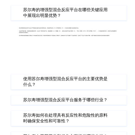
苏尔寿的增强型混合反应平台在哪些关键应用
中展现出明显优势？
苏尔寿增强型混合反应平台在生产环氧烷的关键衍生物方面表现出色，特别是环氧乙烷（EO）和环氧丙烷（PO），它们是许多重要行业的基础化学品。
当这些环氧烷与氨、烷基胺或烷基醇反应时，会生成一系列高价值产品，例如烷醇胺（AA）和醇醚（GE）。值得注意的例子包括乙醇胺（EA）、甲基二乙醇胺（MDEA）和丙二醇甲醚（PGME）——它们都是表面活性剂、农用化学品和碳捕获等
应用领域中的关键成分。
苏尔寿独特的端到端解决方案结合了专有的静态混合反应器、吸收塔和蒸馏塔设计方面的核心分离技术。这种集成式方法不仅确保了产品的高纯度，还实现了产品生产比例的可调性，使客户能够灵活地满足特定的性能或法规要求。
使用苏尔寿增强型混合反应平台的主要优势是
什么？
苏尔寿增强型混合反应平台服务于哪些行业？
苏尔寿如何在处理具有反应性和危险性的原料
时确保安全性和可靠性？