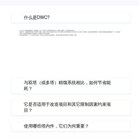
Γ
什么是DWC?
GT-DWC 是一种独特的蒸馏技术，称为隔板塔，它在一个塔中生产三种或更多种纯化产品，而传统方法需要 2-3 个串联的塔才能完成。
通常情况下，垂直隔板壁将塔体中部分隔成两个功能区，使塔体一侧可以对进料进行预分馏，而另一侧则可以对顶部和底部馏分中的中间馏分（核心馏分）进行精馏。与传统的串联精馏塔相比，这种集成式精馏塔的设备数量减少了一半，投资也相
应减少，并且其内部结构减少了馏分的混合，从而降低了公用工程的消耗。
相比传统侧线抽出塔，GT-DWC抽出的核心馏分（目标产品）重含有更少的轻或重组分，能实现由多塔精馏才能获得的产品分离精度（质量）。
与双塔（或多塔）精馏系统相比，如何节省能
耗？
它是否适用于改造项目和其它限制因素约束项
目？
使用哪些塔内件，它们为何重要？