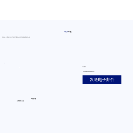
联系
专家
我们的技术专家随时准备帮助您找到适合您特定应用的最佳蒸馏解决方案
联系我们
获取详细技术信息和项目咨询
发送电子邮件
周查理
全球授权总监