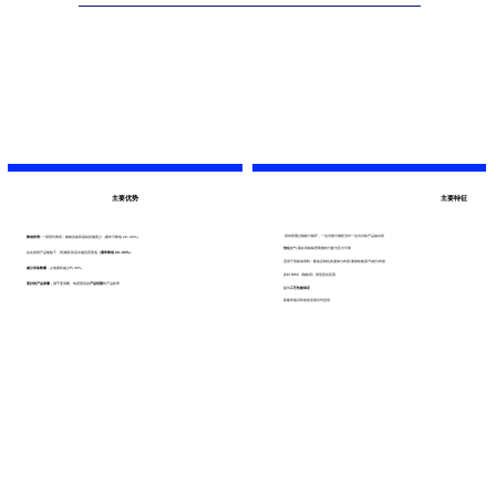
主要优势
主要特征
塔内部通过隔板分隔开，一边为预分馏段另外一边为目标产品抽出段
降低投资:
一塔替代两塔；辅助设备和基础设施更少（通常可降低 20–30%）
优化
的气/液在塔格板壁两侧的分配与压力平衡
在在相同产品规格下，再沸器/回流冷凝负荷更低
（通常降低 20–30%）
适用于塔板或填料；配备定制化的液体分布器/液体收集器/气相分布器
减少设备数量
，占地面积减少约 30%
多种 DWC（隔板塔）类型及其应用
更好的产品质量，
源于更清晰、纯度更高的
产品切割
和产品收率
提供
工艺性能保证
新建塔项目和改造塔项目均适用