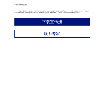
节省投资成本和操作运行能耗
GT-DWC（隔板塔）是苏尔寿专有的蒸馏技术，可在单个塔内将多组分原料分离成三股或更多股高纯度馏分。与传统系统相比，GT-DWC无需二次塔分馏，可降低20-30%的投资成本和
20-30%的操作运行能耗。该技术尤其适用于核心组分分离（例如苯/甲苯/二甲苯分离、石脑油分离等），可为炼油厂、石化厂和化工企业带来无与伦比的效率。
下载宣传册
联系专家