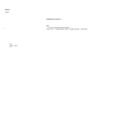
选择资源
1份文件
利用隔板塔技术优化蒸馏工艺
概述
GT-DWC技术以较小的初始投资即可提供最全面的应用范围。
在炼油厂和石化厂中，与传统的双塔系统相比，能耗更低；与常规侧线产品抽出塔相比，分离效率明显更高。
宣传册
蒸馏过程——隔板塔
4页